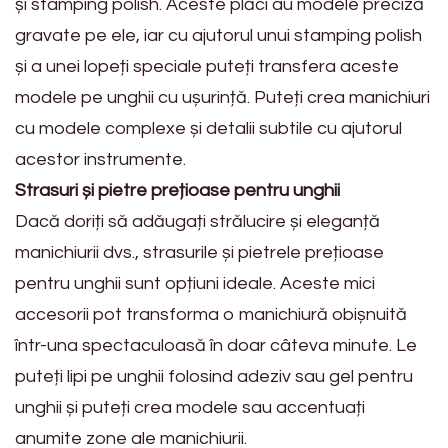
și stamping polish. Aceste plăci au modele preciză
gravate pe ele, iar cu ajutorul unui stamping polish
și a unei lopeți speciale puteți transfera aceste
modele pe unghii cu ușurință. Puteți crea manichiuri
cu modele complexe și detalii subtile cu ajutorul
acestor instrumente.
Strasuri și pietre prețioase pentru unghii
Dacă doriți să adăugați strălucire și eleganță
manichiurii dvs., strasurile și pietrele prețioase
pentru unghii sunt opțiuni ideale. Aceste mici
accesorii pot transforma o manichiură obișnuită
într-una spectaculoasă în doar câteva minute. Le
puteți lipi pe unghii folosind adeziv sau gel pentru
unghii și puteți crea modele sau accentuați
anumite zone ale manichiurii.