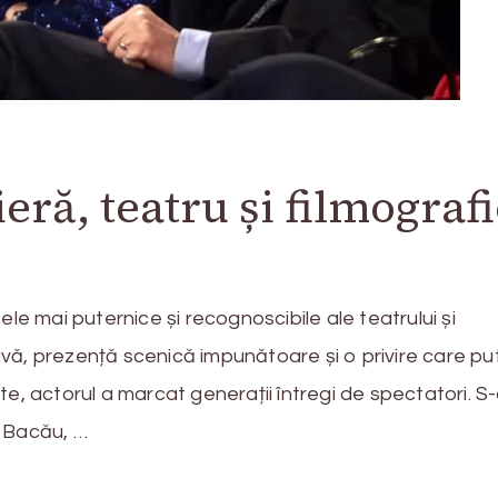
eră, teatru și filmograf
le mai puternice și recognoscibile ale teatrului și
vă, prezență scenică impunătoare și o privire care p
e, actorul a marcat generații întregi de spectatori. S
ul Bacău, …