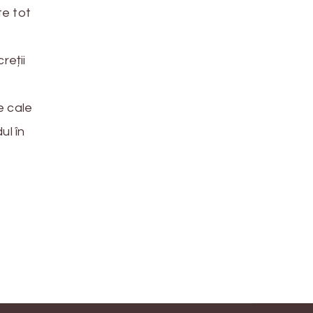
te tot
reții
e cale
ul în