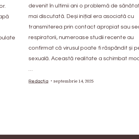
devenit în ultimii ani o problemă de sănăta
or.
mai discutată. Deși inițial era asociată cu
 apă
transmiterea prin contact apropiat sau sec
respiratorii, numeroase studii recente au
pulate
confirmat că virusul poate fi răspândit și p
sexuală. Această realitate a schimbat mod
…
septembrie 14, 2025
Redacția