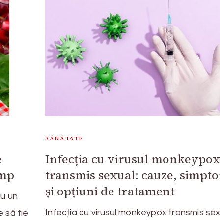
SĂNĂTATE
e
Infecția cu virusul monkeypo
imp
transmis sexual: cauze, simpt
și opțiuni de tratament
cu un
Infecția cu virusul monkeypox transmis sex
 să fie