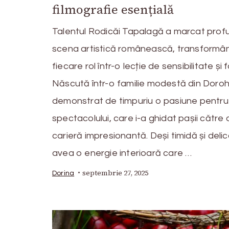
filmografie esențială
Talentul Rodicăi Tapalagă a marcat prof
scena artistică românească, transformâ
fiecare rol într-o lecție de sensibilitate și f
Născută într-o familie modestă din Doroh
demonstrat de timpuriu o pasiune pentru
spectacolului, care i-a ghidat pașii către 
carieră impresionantă. Deși timidă și delic
avea o energie interioară care …
septembrie 27, 2025
Dorina