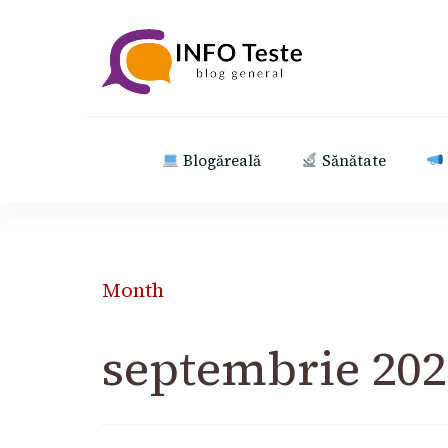
INFO Teste
blog general
Blogăreală
Sănătate
Month
septembrie 202