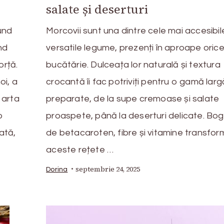
salate și deserturi
und
Morcovii sunt una dintre cele mai accesibile
nd
versatile legume, prezenți în aproape oric
orță.
bucătărie. Dulceața lor naturală și textura
oi, a
crocantă îi fac potriviți pentru o gamă lar
 arta
preparate, de la supe cremoase și salate
o
proaspete, până la deserturi delicate. Bog
ată,
de betacaroten, fibre și vitamine transfor
aceste rețete …
septembrie 24, 2025
Dorina