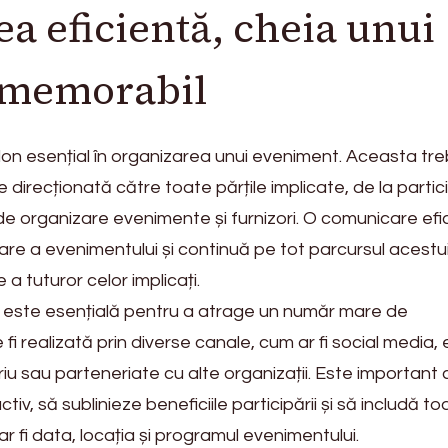
 eficientă, cheia unui
 memorabil
lon esențial în organizarea unui eveniment. Aceasta tre
ne direcționată către toate părțile implicate, de la partic
de organizare evenimente și furnizori. O comunicare efi
re a evenimentului și continuă pe tot parcursul acestu
a tuturor celor implicați.
este esențială pentru a atrage un număr mare de
fi realizată prin diverse canale, cum ar fi social media, 
iu sau parteneriate cu alte organizații. Este important 
tiv, să sublinieze beneficiile participării și să includă to
r fi data, locația și programul evenimentului.