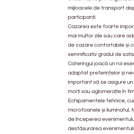
mijloacele de transport dis
participanți.
Cazarea este foarte impor
mai multor zile sau care adu
de cazare confortabile și c
semnificativ gradul de satisf
Cateringul joacă un rol esen
adaptat preferințelor și nevo
important să se asigure un f
morți sau aglomerație în t
Echipamentele tehnice, cum
microfoanele și iluminatul, 
de începerea evenimentului
desfășurarea evenimentului ș