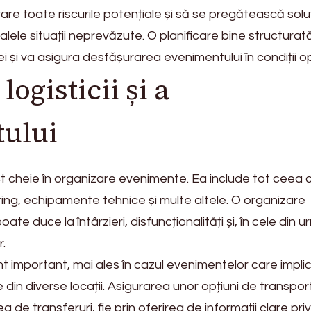
rare toate riscurile potențiale și să se pregătească soluț
ele situații neprevăzute. O planificare bine structurat
i și va asigura desfășurarea evenimentului în condiții o
ogisticii și a
ului
t cheie în organizare evenimente. Ea include tot ceea c
ing, echipamente tehnice și multe altele. O organizare
oate duce la întârzieri, disfuncționalități și, în cele din u
r.
t important, mai ales în cazul evenimentelor care impli
din diverse locații. Asigurarea unor opțiuni de transpor
ea de transferuri, fie prin oferirea de informații clare pri