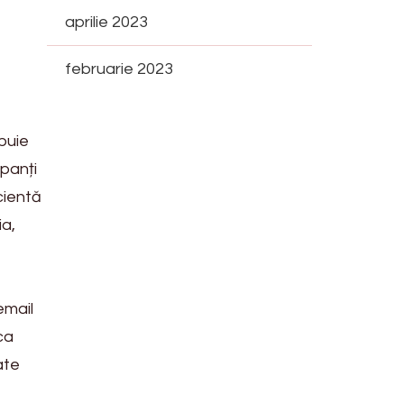
aprilie 2023
februarie 2023
buie
ipanți
cientă
ia,
email
ca
ate