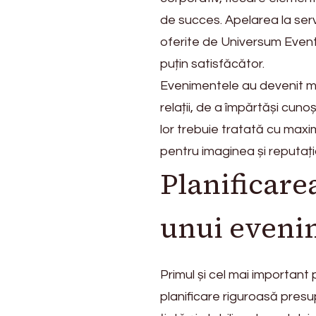
sunt
de succes. Apelarea la serv
cele
mai
oferite de Universum Events
importante
puțin satisfăcător.
aspecte
Evenimentele au devenit mai
în
organizarea
relații, de a împărtăși cun
unui
lor trebuie tratată cu max
eveniment
pentru imaginea și reputați
Planificare
unui eveni
Primul și cel mai important
planificare riguroasă presup