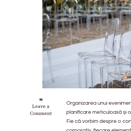
Organizarea unui eveniment
on
Leave a
planificare meticuloasă și 
Organizare
Comment
evenimente:
Fie că vorbim despre o con
Care
corporativ, fiecare element