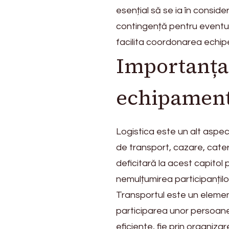
esențial să se ia în conside
contingență pentru eventual
facilita coordonarea echipe
Importanța l
echipament
Logistica este un alt aspec
de transport, cazare, cater
deficitară la acest capitol p
nemulțumirea participanțilo
Transportul este un elemen
participarea unor persoane 
eficiente, fie prin organizar