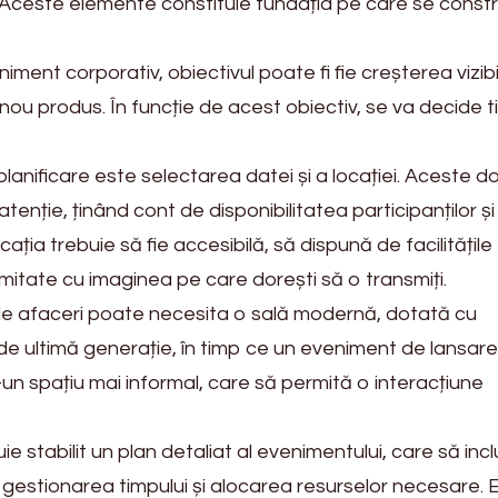
ui. Aceste elemente constituie fundația pe care se const
ent corporativ, obiectivul poate fi fie creșterea vizibili
 nou produs. În funcție de acest obiectiv, se va decide t
planificare este selectarea datei și a locației. Aceste d
enție, ținând cont de disponibilitatea participanților și
cația trebuie să fie accesibilă, să dispună de facilitățile
rmitate cu imaginea pe care dorești să o transmiți.
de afaceri poate necesita o sală modernă, dotată cu
 ultimă generație, în timp ce un eveniment de lansar
un spațiu mai informal, care să permită o interacțiune
e stabilit un plan detaliat al evenimentului, care să inc
r, gestionarea timpului și alocarea resurselor necesare. 