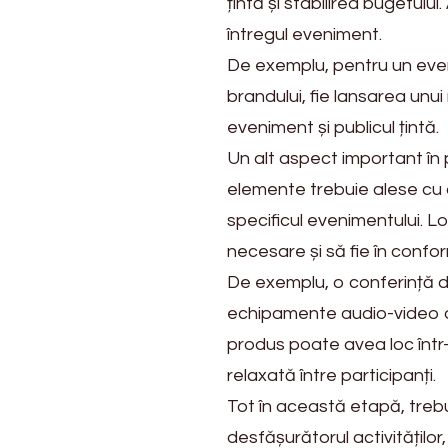
țintă și stabilirea bugetul
întregul eveniment.
De exemplu, pentru un evenim
brandului, fie lansarea unui
eveniment și publicul țintă.
Un alt aspect important în 
elemente trebuie alese cu at
specificul evenimentului. Lo
necesare și să fie în confo
De exemplu, o conferință 
echipamente audio-video de
produs poate avea loc într-
relaxată între participanți.
Tot în această etapă, trebui
desfășurătorul activitățilo