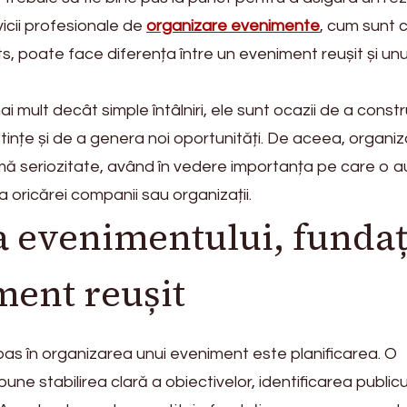
icii profesionale de
organizare evenimente
, cum sunt 
, poate face diferența între un eveniment reușit și unu
 mult decât simple întâlniri, ele sunt ocazii de a constr
oștințe și de a genera noi oportunități. De aceea, organi
imă seriozitate, având în vedere importanța pe care o a
a oricărei companii sau organizații.
a evenimentului, fundaț
ment reușit
 pas în organizarea unui eveniment este planificarea. O
une stabilirea clară a obiectivelor, identificarea publicu