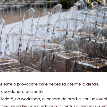
 este o provocare care necesită atenție la detalii,
o coordonare eficientă.
ferință, un workshop, o lansare de produs sau un even
 trebuie să fie bine pus la punct pentru a asigura un rez