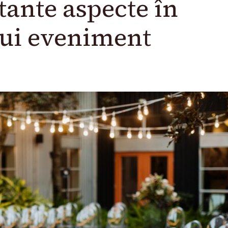
tante aspecte în
nui eveniment