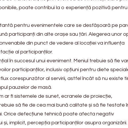
ponibile, poate contribui la o experiență pozitivă pentru
tantă pentru evenimentele care se desfășoară pe par
nă participanți din alte orașe sau țări. Alegerea unor op
onvenabile din punct de vedere al locației va influența
acție al participanților.
țial în succesul unui eveniment. Meniul trebuie să fie var
ilor participanților, inclusiv opțiuni pentru diete special
lux corespunzător al servirii, astfel încât să nu existe t
impul pauzelor de masă.
 ar fi sistemele de sunet, ecranele de proiecție,
trebuie să fie de cea mai bună calitate și să fie testate 
. Orice defecțiune tehnică poate afecta negativ
i, implicit, percepția participanților asupra organizării.