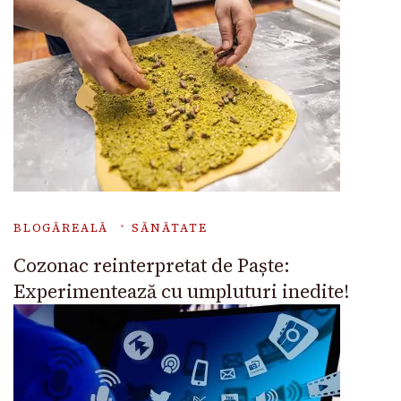
BLOGĂREALĂ
SĂNĂTATE
Cozonac reinterpretat de Paște:
Experimentează cu umpluturi inedite!