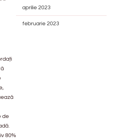
aprilie 2023
februarie 2023
rdați
tă
e
e,
tuează
e de
adă.
tiv 80%