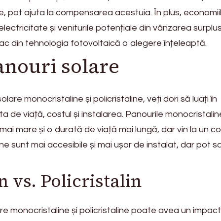
ile, pot ajuta la compensarea acestuia. În plus, economii
electricitate și veniturile potențiale din vânzarea surplus
fac din tehnologia fotovoltaică o alegere înțeleaptă.
anouri solare
lare monocristaline și policristaline, veți dori să luați în
a de viață, costul și instalarea. Panourile monocristalin
mai mare și o durată de viață mai lungă, dar vin la un c
line sunt mai accesibile și mai ușor de instalat, dar pot sa
 vs. Policristalin
re monocristaline și policristaline poate avea un impact