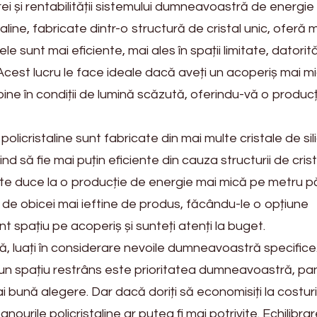
ței și rentabilității sistemului dumneavoastră de energie
line, fabricate dintr-o structură de cristal unic, oferă 
le sunt mai eficiente, mai ales în spații limitate, datorit
ui. Acest lucru le face ideale dacă aveți un acoperiș mai mi
bine în condiții de lumină scăzută, oferindu-vă o produc
olicristaline sunt fabricate din mai multe cristale de sili
nd să fie mai puțin eficiente din cauza structurii de crist
e duce la o producție de energie mai mică pe metru pă
 de obicei mai ieftine de produs, făcându-le o opțiune
nt spațiu pe acoperiș și sunteți atenți la buget.
ă, luați în considerare nevoile dumneavoastră specific
-un spațiu restrâns este prioritatea dumneavoastră, pa
 bună alegere. Dar dacă doriți să economisiți la costuri
 panourile policristaline ar putea fi mai potrivite. Echilibra