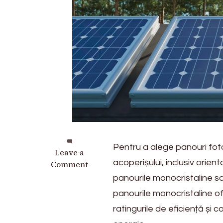
Pentru a alege panouri fot
on
Leave a
acoperișului, inclusiv orien
Energie
Comment
verde
panourile monocristaline sau
acasă:
panourile monocristaline of
Cum
ratingurile de eficiență și
să