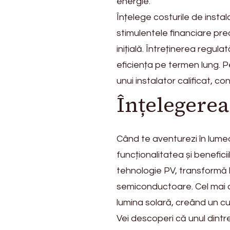
alegeți
energie.
panourile
Înțelege costurile de insta
fotovoltaice
stimulentele financiare prec
inițială. Întreținerea regul
eficiența pe termen lung. P
unui instalator calificat, c
Înțelegerea
Când te aventurezi în lumea
funcționalitatea și benefic
tehnologie PV, transformă l
semiconductoare. Cel mai co
lumina solară, creând un cu
Vei descoperi că unul dintre