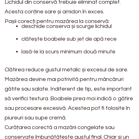
Lichidul din conservă trebuie eliminat complet.
Acesta conține sare și amidon în exces.
Pașii corecți pentru mazărea la conservă:
deschide conserva și scurge lichidul
clătește boabele sub jet de apă rece
lasă-le la scurs minimum două minute
Clătirea reduce gustul metalic și excesul de sare.
Mazărea devine mai potrivită pentru mâncăruri
gătite sau salate. Indiferent de tip, este important
să verifici textura. Boabele prea moi indică o gătire
sau procesare excesivă. Acestea pot fi folosite în
piureuri sau supe cremă.
Curățarea corectă a mazării congelate sau
conservate îmbunătățește gustul final. Chiar și un