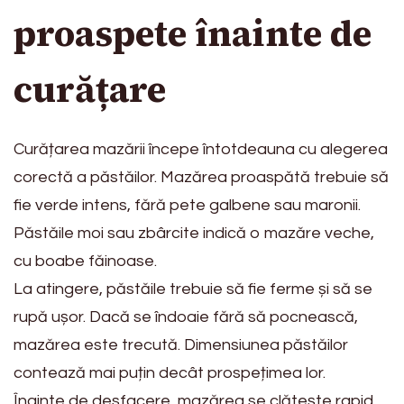
proaspete înainte de
curățare
Curățarea mazării începe întotdeauna cu alegerea
corectă a păstăilor. Mazărea proaspătă trebuie să
fie verde intens, fără pete galbene sau maronii.
Păstăile moi sau zbârcite indică o mazăre veche,
cu boabe făinoase.
La atingere, păstăile trebuie să fie ferme și să se
rupă ușor. Dacă se îndoaie fără să pocnească,
mazărea este trecută. Dimensiunea păstăilor
contează mai puțin decât prospețimea lor.
Înainte de desfacere, mazărea se clătește rapid