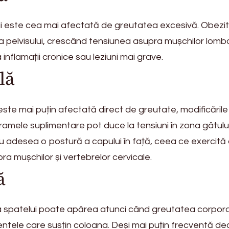
ui este cea mai afectată de greutatea excesivă. Obezi
 pelvisului, crescând tensiunea asupra mușchilor lombar
nflamații cronice sau leziuni mai grave.
lă
ste mai puțin afectată direct de greutate, modificările
amele suplimentare pot duce la tensiuni în zona gâtului
 adesea o postură a capului în față, ceea ce exercită
a mușchilor și vertebrelor cervicale.
ă
 a spatelui poate apărea atunci când greutatea corpor
entele care susțin coloana. Deși mai puțin frecventă de