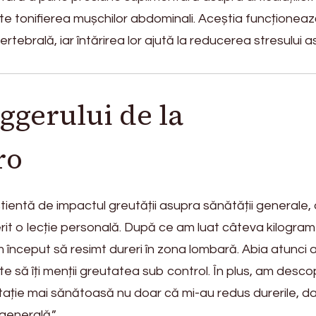
te tonifierea mușchilor abdominali. Aceștia funcționea
rtebrală, iar întărirea lor ajută la reducerea stresului 
ggerului de la
ro
ientă de impactul greutății asupra sănătății generale,
rit o lecție personală. După ce am luat câteva kilogram
m început să resimt dureri în zona lombară. Abia atunci
te să îți menții greutatea sub control. În plus, am desco
ntație mai sănătoasă nu doar că mi-au redus durerile, da
 generală.”