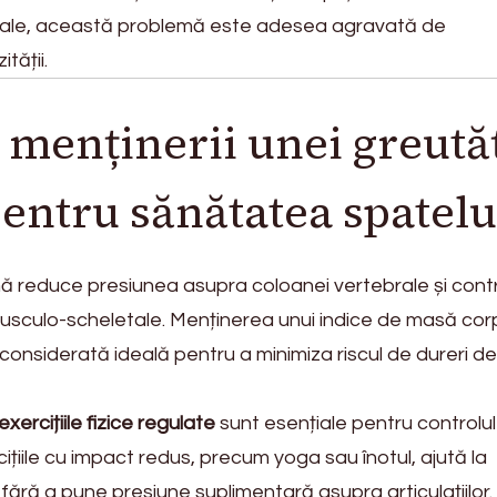
icale, această problemă este adesea agravată de
tății.
menținerii unei greută
entru sănătatea spatelu
 reduce presiunea asupra coloanei vertebrale și contr
 musculo-scheletale. Menținerea unui indice de masă cor
e considerată ideală pentru a minimiza riscul de dureri de
exercițiile fizice regulate
sunt esențiale pentru controlul
ițiile cu impact redus, precum yoga sau înotul, ajută la
 fără a pune presiune suplimentară asupra articulațiilor.