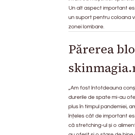
Un alt aspect important es
un suport pentru coloana ve
zonei lombare.
Părerea blo
skinmagia.
„Am fost întotdeauna conșt
durerile de spate mi-au ofe
plus în timpul pandemiei, a
înțeles cât de important es
că stretching-ul și o alime
au oferit și o stare de bine