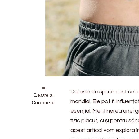
Durerile de spate sunt una
on
Leave a
mondial. Ele pot fi influenț
Cum
Comment
influențează
esențial. Mentinerea unei 
greutatea
fizic plăcut, ci și pentru s
corporală
acest articol vom explora î
durerile