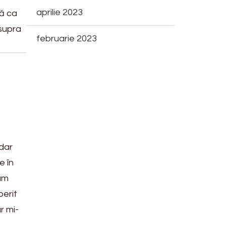
aprilie 2023
ză ca
asupra
februarie 2023
 dar
e în
 am
perit
r mi-