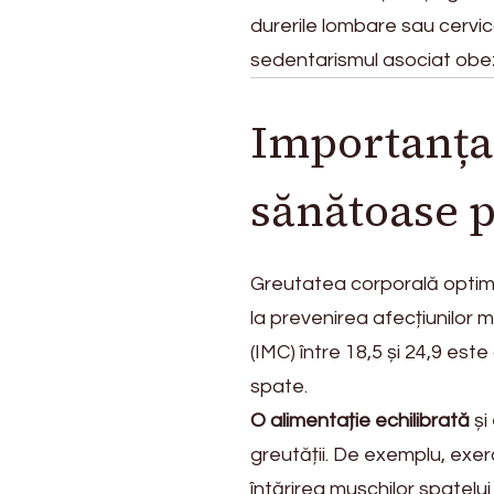
durerile lombare sau cerv
sedentarismul asociat obezi
Importanța 
sănătoase p
Greutatea corporală optimă
la prevenirea afecțiunilor
(IMC) între 18,5 și 24,9 est
spate.
O alimentație echilibrată
și
greutății. De exemplu, exerc
întărirea mușchilor spatelui