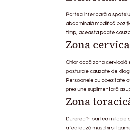
Partea inferioară a spatel
abdominală modifică poziția
timp, aceasta poate cauza i
Zona cervica
Chiar dacă zona cervicală e
posturale cauzate de kilogr
Persoanele cu obezitate au
presiune suplimentară asupr
Zona toracic
Durerea în partea mijlocie
afectează mușchii și ligam