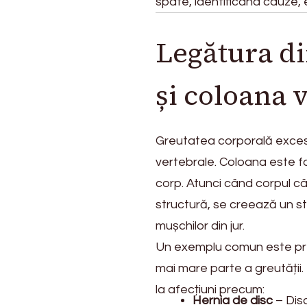
de
spate, identificând cauze, e
spate?
Legătura di
și coloana 
Greutatea corporală exces
vertebrale. Coloana este fo
corp. Atunci când corpul 
structură, se creează un st
mușchilor din jur.
Un exemplu comun este pre
mai mare parte a greutăți
la afecțiuni precum:
Hernia de disc
– Disc