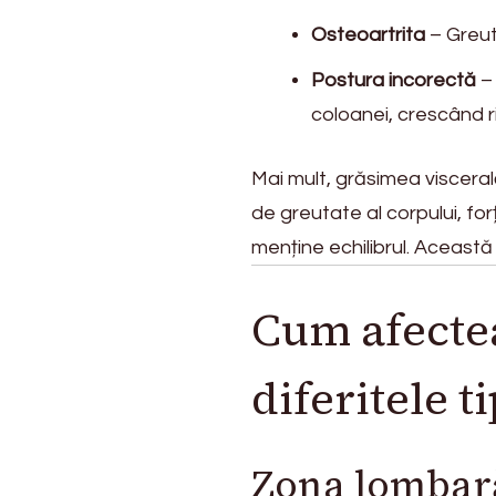
Osteoartrita
– Greut
Postura incorectă
– 
coloanei, crescând r
Mai mult, grăsimea viscera
de greutate al corpului, f
menține echilibrul. Această
Cum afecte
diferitele t
Zona lombar