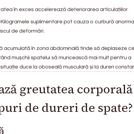
atea în exces accelerează deteriorarea articulațiilor.
Kilogramele suplimentare pot cauza o curbură anorma
iscul de deformări.
lă acumulată în zona abdominală tinde să deplaseze ce
orțând mușchii spatelui să muncească mai mult pentru a
 situație duce la oboseală musculară și la dureri consta
ază greutatea corporală
ipuri de dureri de spate?
ă