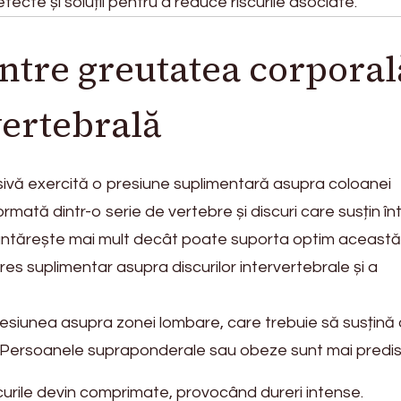
fecte și soluții pentru a reduce riscurile asociate.
ntre greutatea corporal
vertebrală
ivă exercită o presiune suplimentară asupra coloanei
rmată dintr-o serie de vertebre și discuri care susțin în
cântărește mai mult decât poate suporta optim această
res suplimentar asupra discurilor intervertebrale și a
siunea asupra zonei lombare, care trebuie să susțină
i. Persoanele supraponderale sau obeze sunt mai predi
urile devin comprimate, provocând dureri intense.