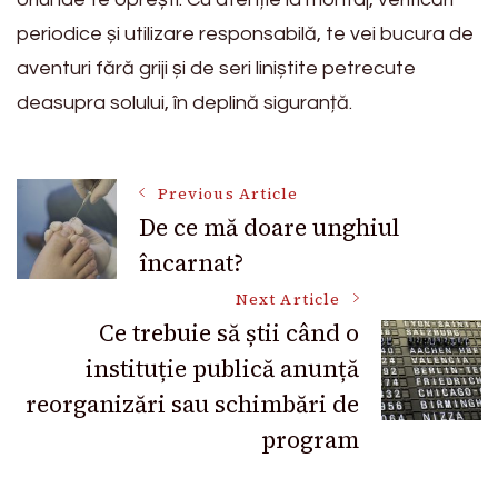
periodice și utilizare responsabilă, te vei bucura de
aventuri fără griji și de seri liniștite petrecute
deasupra solului, în deplină siguranță.
Post
Previous Article
De ce mă doare unghiul
încarnat?
Navigation
Next Article
Ce trebuie să știi când o
instituție publică anunță
reorganizări sau schimbări de
program