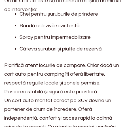
Un alt sfat util este să ai mereu în mașină un mic kit
de intervenție:
Chei pentru șuruburile de prindere
Bandă adezivă rezistentă
Spray pentru impermeabilizare
Câteva șuruburi și piulițe de rezervă
Planifică atent locurile de campare. Chiar dacă un
cort auto pentru camping îți oferă libertate,
respectă regulile locale și zonele permise.
Parcarea stabilă și sigură este prioritară.
Un cort auto montat corect pe SUV devine un
partener de drum de încredere. Oferă
independență, confort și acces rapid la odihnă
oriunde te oprești. Cu atenție la montaj, verificări