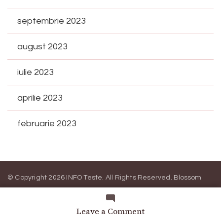
septembrie 2023
august 2023
iulie 2023
aprilie 2023
februarie 2023
© Copyright 2026
INFO Teste
. All Rights Reserved.
Blossom
Magazine | Developed By
Blossom Themes
.
Powered by
WordPress
.
on
Leave a Comment
Cearcăne