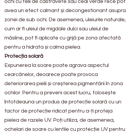
ochi cu felii de castravete sau ceai verde rece pot
avea un efect calmant și decongestionant asupra
zonei de sub ochi. De asemenea, uleiurile naturale,
cum ar fi uleiul de migdale dulci sau uleiul de
măsline, pot fi aplicate cu grijă pe zona afectată
pentru a hidrata și calma pielea.
Protecția solară
Expunerea la soare poate agrava aspectul
cearcănelor, deoarece poate provoca
deteriorarea pielii și creșterea pigmentării în zona
ochilor. Pentru a preveni acest lucru, folosește
întotdeauna un produs de protecție solară cu un
factor de protecție ridicat pentru a-ți proteja
pielea de razele UV. Poți utiliza, de asemenea,
ochelari de soare cu lentile cu protecție UV pentru