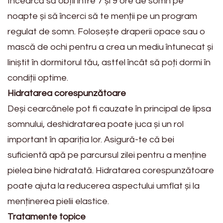
Încearcă să obții între 7 și 9 ore de somn pe
noapte și să încerci să te menții pe un program
regulat de somn. Folosește draperii opace sau o
mască de ochi pentru a crea un mediu întunecat și
liniștit în dormitorul tău, astfel încât să poți dormi în
condiții optime.
Hidratarea corespunzătoare
Deși cearcănele pot fi cauzate în principal de lipsa
somnului, deshidratarea poate juca și un rol
important în apariția lor. Asigură-te că bei
suficientă apă pe parcursul zilei pentru a menține
pielea bine hidratată. Hidratarea corespunzătoare
poate ajuta la reducerea aspectului umflat și la
menținerea pielii elastice.
Tratamente topice