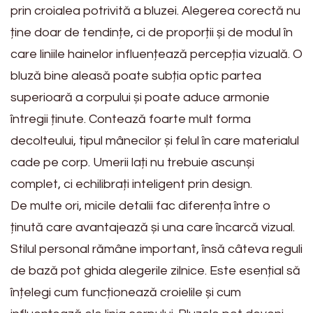
prin croialea potrivită a bluzei. Alegerea corectă nu
ține doar de tendințe, ci de proporții și de modul în
care liniile hainelor influențează percepția vizuală. O
bluză bine aleasă poate subția optic partea
superioară a corpului și poate aduce armonie
întregii ținute. Contează foarte mult forma
decolteului, tipul mânecilor și felul în care materialul
cade pe corp. Umerii lați nu trebuie ascunși
complet, ci echilibrați inteligent prin design.
De multe ori, micile detalii fac diferența între o
ținută care avantajează și una care încarcă vizual.
Stilul personal rămâne important, însă câteva reguli
de bază pot ghida alegerile zilnice. Este esențial să
înțelegi cum funcționează croielile și cum