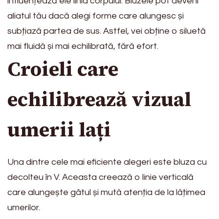
influențează ele linia corpului. Bluzele pot deveni
aliatul tău dacă alegi forme care alungesc și
subțiază partea de sus. Astfel, vei obține o siluetă
mai fluidă și mai echilibrată, fără efort.
Croieli care
echilibrează vizual
umerii lați
Una dintre cele mai eficiente alegeri este bluza cu
decolteu în V. Aceasta creează o linie verticală
care alungește gâtul și mută atenția de la lățimea
umerilor.