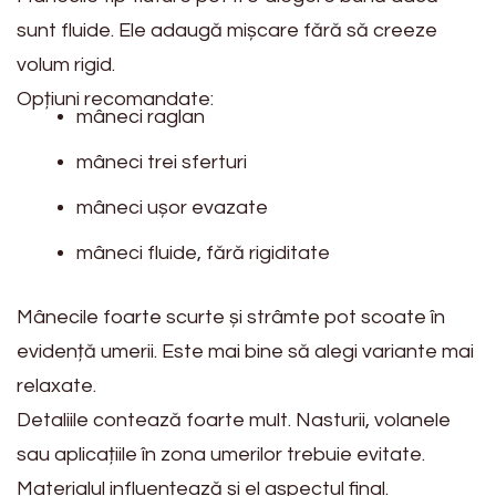
sunt fluide. Ele adaugă mișcare fără să creeze
volum rigid.
Opțiuni recomandate:
mâneci raglan
mâneci trei sferturi
mâneci ușor evazate
mâneci fluide, fără rigiditate
Mânecile foarte scurte și strâmte pot scoate în
evidență umerii. Este mai bine să alegi variante mai
relaxate.
Detaliile contează foarte mult. Nasturii, volanele
sau aplicațiile în zona umerilor trebuie evitate.
Materialul influențează și el aspectul final.