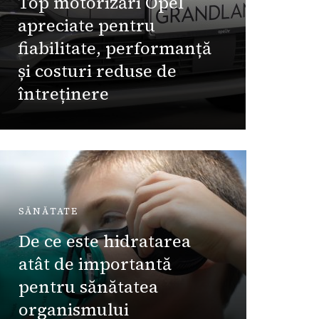
Top motorizări Opel
UTILE
apreciate pentru
Rețet
fiabilitate, performanță
mânca
și costuri reduse de
întreținere
Dorina
SĂNĂTATE
UTILE
De ce este hidratarea
Cum m
atât de importantă
tempe
pentru sănătatea
locuin
organismului
aerulu