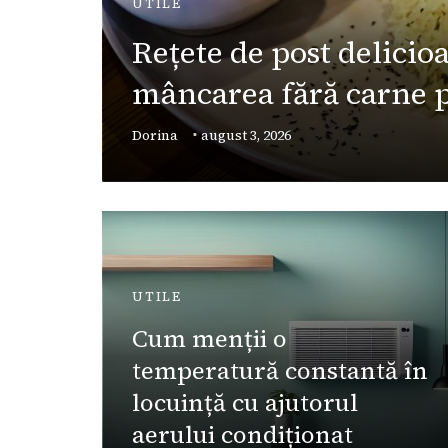
el
UTILE
Rețete de post delici
manță
mâncarea fără carne po
e
Dorina
august 3, 2026
UTILE
rea
Cum menții o
temperatură constantă în
locuință cu ajutorul
aerului condiționat