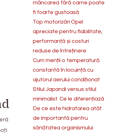
mâncarea fără carne poate
fi foarte gustoasă
Top motorizări Opel
apreciate pentru fiabilitate,
performanță și costuri
reduse de întreținere
Cum menții o temperatură
constantă în locuință cu
ajutorul aerului condiționat
Stilul Japandi versus stilul
nd
minimalist. Ce le diferențiază
De ce este hidratarea atât
de importantă pentru
feră
sănătatea organismului
oți