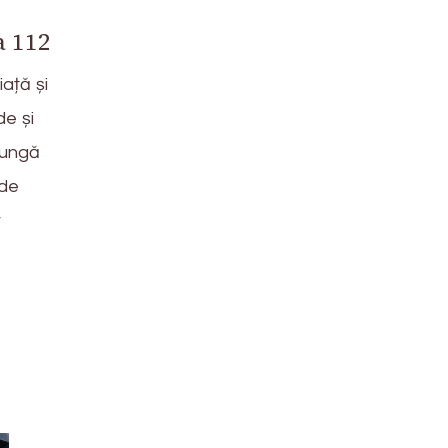
a 112
ață și
de și
jungă
 de
r