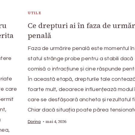
UTILE
ru
Ce drepturi ai în faza de urmăr
rita
penală
Faza de urmărire penală este momentul în
utere
statul strânge probe pentru a stabili dacă 
comisă o infracțiune și cine răspunde pent
ariate
În această etapă, drepturile tale conteaz
te care
foarte mult, deoarece influențează modul 
permit
care se desfășoară ancheta și rezultatul fi
nt,
Chiar dacă situația poate părea tensionat
a
mai 4, 2026
Dorina
nea,