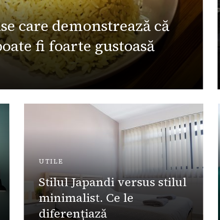
oase care demonstrează că
ate fi foarte gustoasă
UTILE
Stilul Japandi versus stilul
minimalist. Ce le
diferențiază