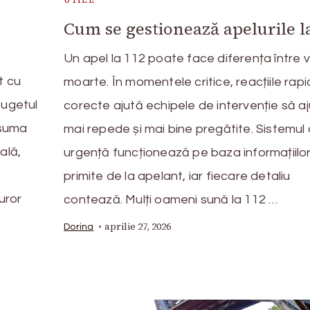
UTILE
Cum se gestionează apelurile l
Un apel la 112 poate face diferența între vi
t cu
moarte. În momentele critice, reacțiile rapi
bugetul
corecte ajută echipele de intervenție să a
 suma
mai repede și mai bine pregătite. Sistemul
ală,
urgență funcționează pe baza informațiilo
primite de la apelant, iar fiecare detaliu
uror
contează. Mulți oameni sună la 112 …
aprilie 27, 2026
Dorina